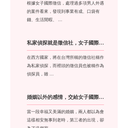
根據女子國際徵信，處理過多項男人外遇
的案件看來，發現到事業有成、口袋有
錢、生活閒暇、 …
私家偵探就是徵信社，女子國際徵
信竭誠幫您蒐證
在西方國家，將在台灣所稱的徵信社稱作
為私家偵探，而裡頭的徵信員也被稱作為
偵探員，雖 …
婚姻以外的感情，交給女子國際徵
信
當一段幸福又美滿的婚姻，兩人都以為會
這樣相安無事到老時，第三者的出現，卻