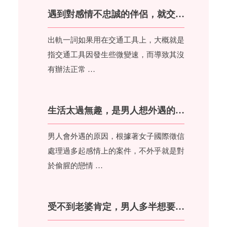
遇到對感情不忠誠的伴侶，就交給
女子國際徵信應付
出軌一詞如果用在交通工具上，大概就是
指交通工具因發生些微變速，而導致其沒
有辦法正常 …
生活太過無趣，是男人想外遇的原
因
男人會外遇的原因，根據著女子國際徵信
處理過多起感情上的案件，不外乎就是對
於偷腥的戀情 …
受不到老婆肯定，男人多半想要外
遇