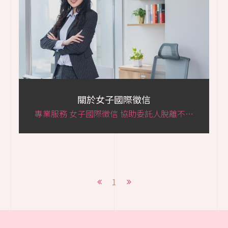
關於女子國際徵信
專業服務 女子國際徵信 協助委託人脫離不公
平的困境 全方位徵信服務 有些人幾乎能靠謊
言生活一輩子，許多網路感情詐騙、男蟲騙
財騙色、劈腿、外遇等問題導致社會事件層
出不窮 女子國際徵信社更是為了處理這些問
1
題而存在，因為能跟喜歡的人在一起很重
要，但一段沒有謊言的愛情跟婚姻，才是最
令人感到幸福的 所以不管