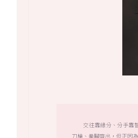
交往靠緣分、分手靠
刀槍、拳腳齊出，但正因