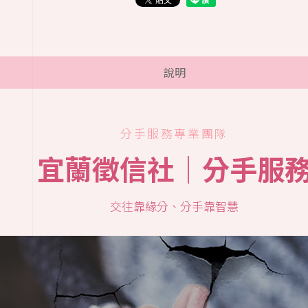
說明
分手服務專業團隊
宜蘭徵信社｜分手服
交往靠緣分、分手靠智慧