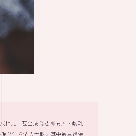
戎相見，甚至成為恐怖情人，動輒
怕呢？危險情人大概是其中最具殺傷